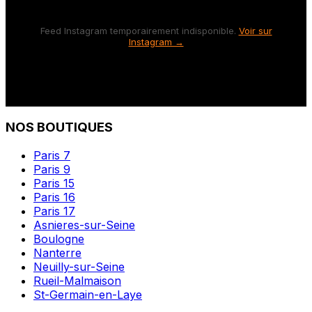
Feed Instagram temporairement indisponible.
Voir sur
Instagram →
NOS BOUTIQUES
Paris 7
Paris 9
Paris 15
Paris 16
Paris 17
Asnieres-sur-Seine
Boulogne
Nanterre
Neuilly-sur-Seine
Rueil-Malmaison
St-Germain-en-Laye