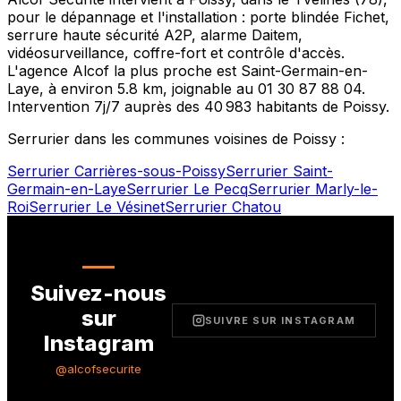
pour le dépannage et l'installation : porte blindée Fichet,
serrure haute sécurité A2P, alarme Daitem,
vidéosurveillance, coffre-fort et contrôle d'accès.
L'agence Alcof la plus proche est
Saint-Germain-en-
Laye
, à environ
5.8
km, joignable au
01 30 87 88 04
.
Intervention 7j/7 auprès des
40 983
habitants de
Poissy
.
Serrurier dans les communes voisines de
Poissy
:
Serrurier
Carrières-sous-Poissy
Serrurier
Saint-
Germain-en-Laye
Serrurier
Le Pecq
Serrurier
Marly-le-
Roi
Serrurier
Le Vésinet
Serrurier
Chatou
Suivez-nous
sur
SUIVRE SUR INSTAGRAM
Instagram
@alcofsecurite