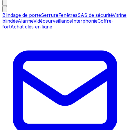
Blindage de porte
Serrure
Fenêtres
SAS de sécurité
Vitrine
blindée
Alarme
Vidéosurveillance
Interphonie
Coffre-
fort
Achat clés en ligne