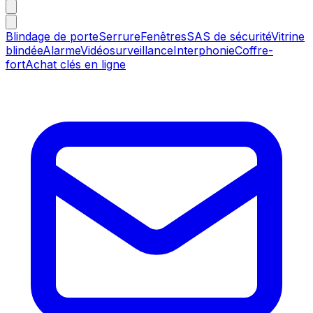
Blindage de porte
Serrure
Fenêtres
SAS de sécurité
Vitrine
blindée
Alarme
Vidéosurveillance
Interphonie
Coffre-
fort
Achat clés en ligne