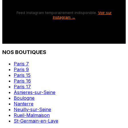
Feed Instagram temporairement indisponible.
Voir sur
Instagram →
NOS BOUTIQUES
Paris 7
Paris 9
Paris 15
Paris 16
Paris 17
Asnieres-sur-Seine
Boulogne
Nanterre
Neuilly-sur-Seine
Rueil-Malmaison
St-Germain-en-Laye