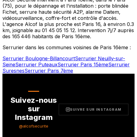
(
75
), pour le dépannage et l'installation : porte blindée
Fichet, serrure haute sécurité A2P, alarme Daitem,
vidéosurveillance, coffre-fort et contrôle d'accès.
L'agence Alcof la plus proche est
Paris 16
, à environ
0.3
km, joignable au
01 45 05 15 12
. Intervention 7j/7 auprès
des
165 446
habitants de
Paris 16ème
.
Serrurier dans les communes voisines de
Paris 16ème
:
Serrurier
Boulogne-Billancourt
Serrurier
Neuilly-sur-
Seine
Serrurier
Puteaux
Serrurier
Paris 15ème
Serrurier
Suresnes
Serrurier
Paris 7ème
Suivez-nous
sur
SUIVRE SUR INSTAGRAM
Instagram
@alcofsecurite