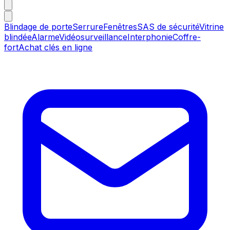
Blindage de porte
Serrure
Fenêtres
SAS de sécurité
Vitrine
blindée
Alarme
Vidéosurveillance
Interphonie
Coffre-
fort
Achat clés en ligne