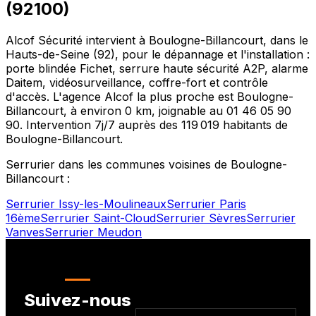
(
92100
)
Alcof Sécurité intervient à
Boulogne-Billancourt
, dans le
Hauts-de-Seine
(
92
), pour le dépannage et l'installation :
porte blindée Fichet, serrure haute sécurité A2P, alarme
Daitem, vidéosurveillance, coffre-fort et contrôle
d'accès. L'agence Alcof la plus proche est
Boulogne-
Billancourt
, à environ
0
km, joignable au
01 46 05 90
90
. Intervention 7j/7 auprès des
119 019
habitants de
Boulogne-Billancourt
.
Serrurier dans les communes voisines de
Boulogne-
Billancourt
:
Serrurier
Issy-les-Moulineaux
Serrurier
Paris
16ème
Serrurier
Saint-Cloud
Serrurier
Sèvres
Serrurier
Vanves
Serrurier
Meudon
Suivez-nous