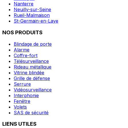
Nanterre
Neuilly-sur-Seine
Rueil-Malmaison
St-Germain-en-Laye
NOS PRODUITS
Blindage de porte
Alarme
Coffre-fort
Télésurveillance
Rideau métallique
Vitrine blindée
Grille de défense
Serrure
Vidéosurveillance
Interphonie
Fenêtre
Volets
SAS de sécurité
LIENS UTILES