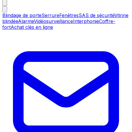
Blindage de porte
Serrure
Fenêtres
SAS de sécurité
Vitrine
blindée
Alarme
Vidéosurveillance
Interphonie
Coffre-
fort
Achat clés en ligne