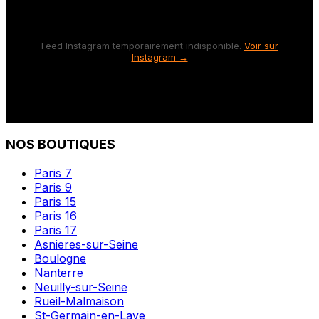
Feed Instagram temporairement indisponible.
Voir sur
Instagram →
NOS BOUTIQUES
Paris 7
Paris 9
Paris 15
Paris 16
Paris 17
Asnieres-sur-Seine
Boulogne
Nanterre
Neuilly-sur-Seine
Rueil-Malmaison
St-Germain-en-Laye