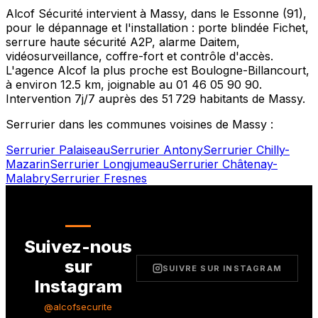
Alcof Sécurité intervient à
Massy
, dans le
Essonne
(
91
),
pour le dépannage et l'installation : porte blindée Fichet,
serrure haute sécurité A2P, alarme Daitem,
vidéosurveillance, coffre-fort et contrôle d'accès.
L'agence Alcof la plus proche est
Boulogne-Billancourt
,
à environ
12.5
km, joignable au
01 46 05 90 90
.
Intervention 7j/7 auprès des
51 729
habitants de
Massy
.
Serrurier dans les communes voisines de
Massy
:
Serrurier
Palaiseau
Serrurier
Antony
Serrurier
Chilly-
Mazarin
Serrurier
Longjumeau
Serrurier
Châtenay-
Malabry
Serrurier
Fresnes
Suivez-nous
sur
SUIVRE SUR INSTAGRAM
Instagram
@alcofsecurite