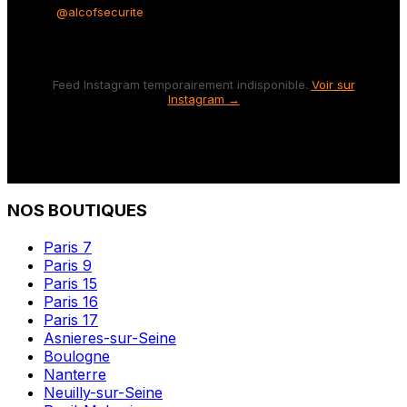
@alcofsecurite
Feed Instagram temporairement indisponible.
Voir sur
Instagram →
NOS BOUTIQUES
Paris 7
Paris 9
Paris 15
Paris 16
Paris 17
Asnieres-sur-Seine
Boulogne
Nanterre
Neuilly-sur-Seine