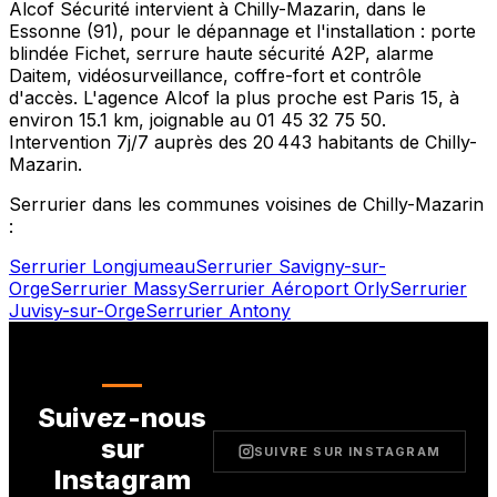
Alcof Sécurité intervient à
Chilly-Mazarin
, dans le
Essonne
(
91
), pour le dépannage et l'installation : porte
blindée Fichet, serrure haute sécurité A2P, alarme
Daitem, vidéosurveillance, coffre-fort et contrôle
d'accès. L'agence Alcof la plus proche est
Paris 15
, à
environ
15.1
km, joignable au
01 45 32 75 50
.
Intervention 7j/7 auprès des
20 443
habitants de
Chilly-
Mazarin
.
Serrurier dans les communes voisines de
Chilly-Mazarin
:
Serrurier
Longjumeau
Serrurier
Savigny-sur-
Orge
Serrurier
Massy
Serrurier
Aéroport Orly
Serrurier
Juvisy-sur-Orge
Serrurier
Antony
Suivez-nous
sur
SUIVRE SUR INSTAGRAM
Instagram