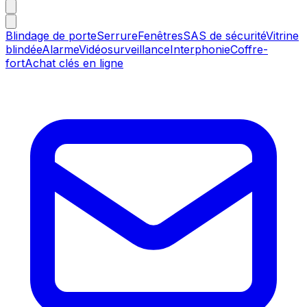
Blindage de porte
Serrure
Fenêtres
SAS de sécurité
Vitrine
blindée
Alarme
Vidéosurveillance
Interphonie
Coffre-
fort
Achat clés en ligne