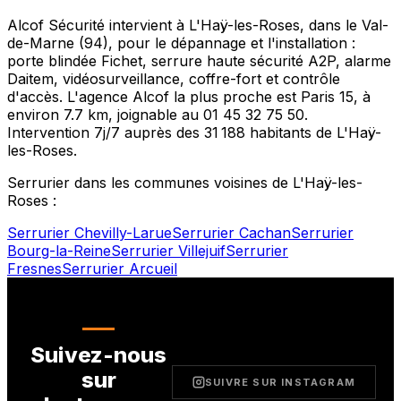
Alcof Sécurité intervient à
L'Haÿ-les-Roses
, dans le
Val-
de-Marne
(
94
), pour le dépannage et l'installation :
porte blindée Fichet, serrure haute sécurité A2P, alarme
Daitem, vidéosurveillance, coffre-fort et contrôle
d'accès. L'agence Alcof la plus proche est
Paris 15
, à
environ
7.7
km, joignable au
01 45 32 75 50
.
Intervention 7j/7 auprès des
31 188
habitants de
L'Haÿ-
les-Roses
.
Serrurier dans les communes voisines de
L'Haÿ-les-
Roses
:
Serrurier
Chevilly-Larue
Serrurier
Cachan
Serrurier
Bourg-la-Reine
Serrurier
Villejuif
Serrurier
Fresnes
Serrurier
Arcueil
Suivez-nous
sur
SUIVRE SUR INSTAGRAM