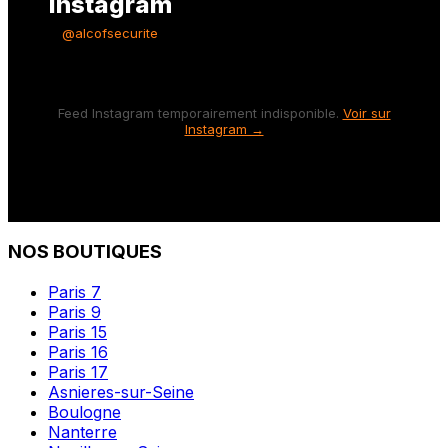
Instagram
@alcofsecurite
Feed Instagram temporairement indisponible.
Voir sur
Instagram →
NOS BOUTIQUES
Paris 7
Paris 9
Paris 15
Paris 16
Paris 17
Asnieres-sur-Seine
Boulogne
Nanterre