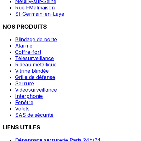
Neuilly-sur-Seine
Rueil-Malmaison
St-Germain-en-Laye
NOS PRODUITS
Blindage de porte
Alarme
Coffre-fort
Télésurveillance
Rideau métallique
Vitrine blindée
Grille de défense
Serrure
Vidéosurveillance
Interphonie
Fenêtre
Volets
SAS de sécurité
LIENS UTILES
Dépannage serrurerie Paris 24h/24