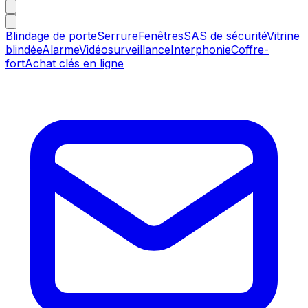
Blindage de porte
Serrure
Fenêtres
SAS de sécurité
Vitrine
blindée
Alarme
Vidéosurveillance
Interphonie
Coffre-
fort
Achat clés en ligne