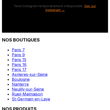
Feed Instagram temporairement indisponible.
Voir sur
Instagram →
NOS BOUTIQUES
Paris 7
Paris 9
Paris 15
Paris 16
Paris 17
Asnieres-sur-Seine
Boulogne
Nanterre
Neuilly-sur-Seine
Rueil-Malmaison
St-Germain-en-Laye
NOS PRODUITS