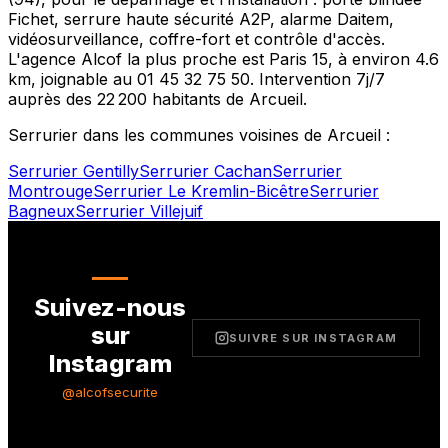
Fichet, serrure haute sécurité A2P, alarme Daitem,
vidéosurveillance, coffre-fort et contrôle d'accès.
L'agence Alcof la plus proche est
Paris 15
, à environ
4.6
km, joignable au
01 45 32 75 50
. Intervention 7j/7
auprès des
22 200
habitants de
Arcueil
.
Serrurier dans les communes voisines de
Arcueil
:
Serrurier
Gentilly
Serrurier
Cachan
Serrurier
Montrouge
Serrurier
Le Kremlin-Bicêtre
Serrurier
Bagneux
Serrurier
Villejuif
Suivez-nous
sur
SUIVRE SUR INSTAGRAM
Instagram
@alcofsecurite