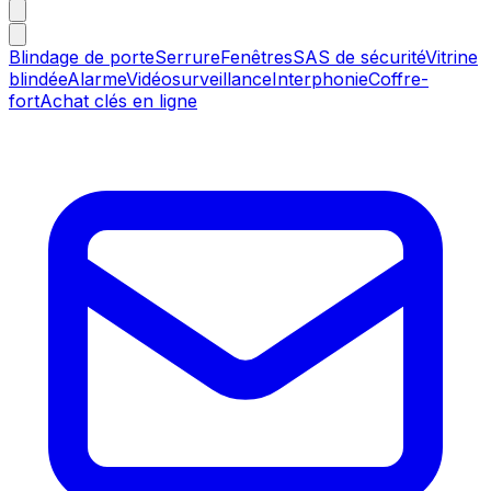
Blindage de porte
Serrure
Fenêtres
SAS de sécurité
Vitrine
blindée
Alarme
Vidéosurveillance
Interphonie
Coffre-
fort
Achat clés en ligne