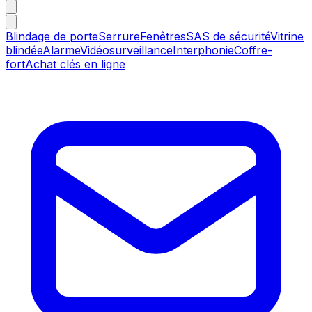
Blindage de porte
Serrure
Fenêtres
SAS de sécurité
Vitrine
blindée
Alarme
Vidéosurveillance
Interphonie
Coffre-
fort
Achat clés en ligne