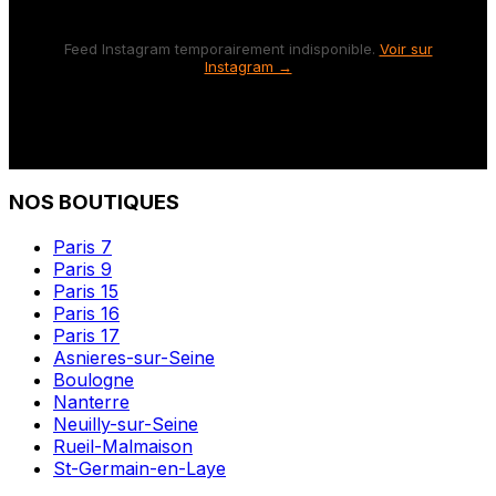
Feed Instagram temporairement indisponible.
Voir sur
Instagram →
NOS BOUTIQUES
Paris 7
Paris 9
Paris 15
Paris 16
Paris 17
Asnieres-sur-Seine
Boulogne
Nanterre
Neuilly-sur-Seine
Rueil-Malmaison
St-Germain-en-Laye