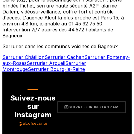
blindée Fichet, serrure haute sécurité A2P, alarme
Daitem, vidéosurveillance, coffre-fort et contrôle
d'accès. L'agence Alcof la plus proche est
Paris 15
, à
environ
4.8
km, joignable au
01 45 32 75 50
.
Intervention 7j/7 auprès des
44 572
habitants de
Bagneux
.
Serrurier dans les communes voisines de
Bagneux
:
Serrurier
Châtillon
Serrurier
Cachan
Serrurier
Fontenay-
aux-Roses
Serrurier
Arcueil
Serrurier
Montrouge
Serrurier
Bourg-la-Reine
Suivez-nous
sur
SUIVRE SUR INSTAGRAM
Instagram
@alcofsecurite