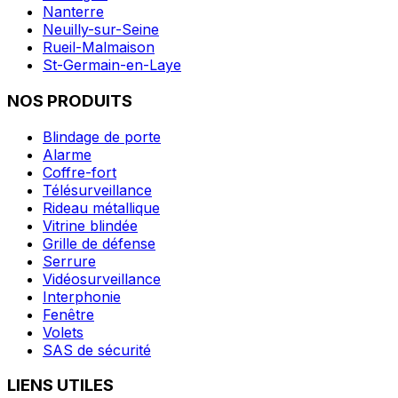
Nanterre
Neuilly-sur-Seine
Rueil-Malmaison
St-Germain-en-Laye
NOS PRODUITS
Blindage de porte
Alarme
Coffre-fort
Télésurveillance
Rideau métallique
Vitrine blindée
Grille de défense
Serrure
Vidéosurveillance
Interphonie
Fenêtre
Volets
SAS de sécurité
LIENS UTILES