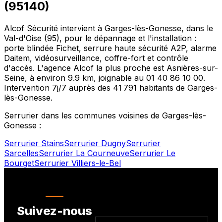
(
95140
)
Alcof Sécurité intervient à
Garges-lès-Gonesse
, dans le
Val-d'Oise
(
95
), pour le dépannage et l'installation :
porte blindée Fichet, serrure haute sécurité A2P, alarme
Daitem, vidéosurveillance, coffre-fort et contrôle
d'accès. L'agence Alcof la plus proche est
Asnières-sur-
Seine
, à environ
9.9
km, joignable au
01 40 86 10 00
.
Intervention 7j/7 auprès des
41 791
habitants de
Garges-
lès-Gonesse
.
Serrurier dans les communes voisines de
Garges-lès-
Gonesse
:
Serrurier
Stains
Serrurier
Dugny
Serrurier
Sarcelles
Serrurier
La Courneuve
Serrurier
Le
Bourget
Serrurier
Villiers-le-Bel
Suivez-nous