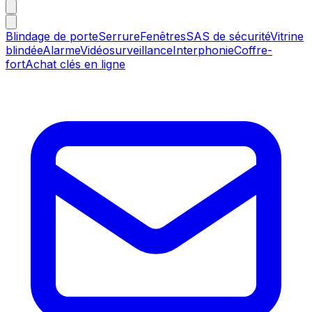
Blindage de porte
Serrure
Fenêtres
SAS de sécurité
Vitrine
blindée
Alarme
Vidéosurveillance
Interphonie
Coffre-
fort
Achat clés en ligne