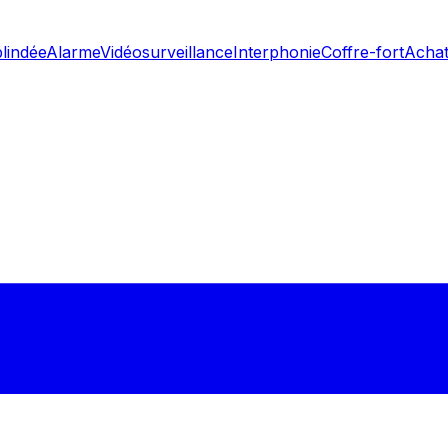
blindée
Alarme
Vidéosurveillance
Interphonie
Coffre-fort
Achat