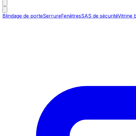
Blindage de porte
Serrure
Fenêtres
SAS de sécurité
Vitrine 