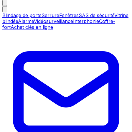
Blindage de porte
Serrure
Fenêtres
SAS de sécurité
Vitrine
blindée
Alarme
Vidéosurveillance
Interphonie
Coffre-
fort
Achat clés en ligne