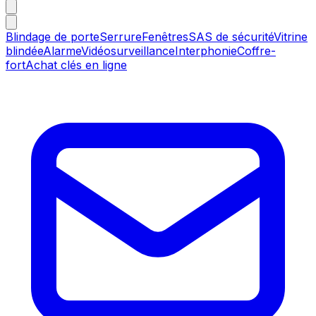
Blindage de porte
Serrure
Fenêtres
SAS de sécurité
Vitrine
blindée
Alarme
Vidéosurveillance
Interphonie
Coffre-
fort
Achat clés en ligne