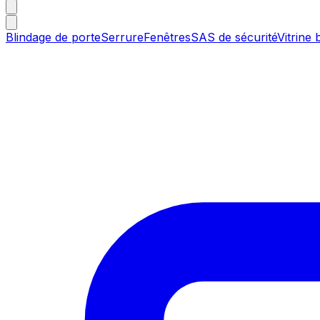
Blindage de porte
Serrure
Fenêtres
SAS de sécurité
Vitrine 