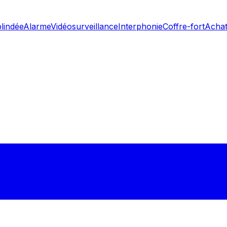
blindée
Alarme
Vidéosurveillance
Interphonie
Coffre-fort
Achat