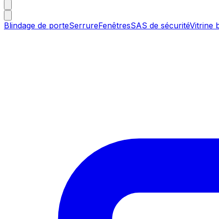
Blindage de porte
Serrure
Fenêtres
SAS de sécurité
Vitrine 