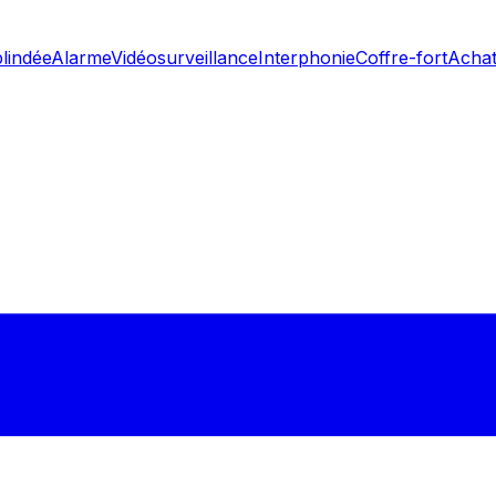
blindée
Alarme
Vidéosurveillance
Interphonie
Coffre-fort
Achat