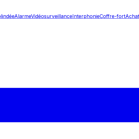
blindée
Alarme
Vidéosurveillance
Interphonie
Coffre-fort
Achat