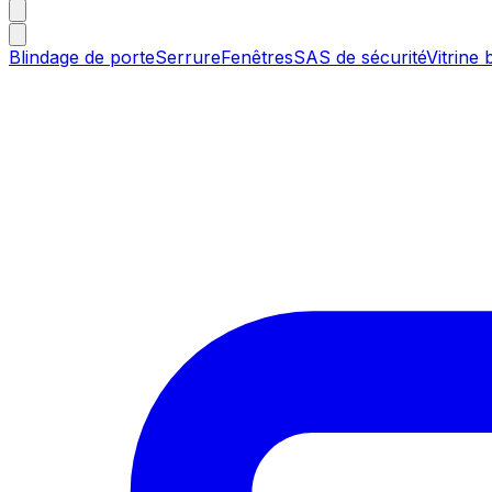
Blindage de porte
Serrure
Fenêtres
SAS de sécurité
Vitrine 