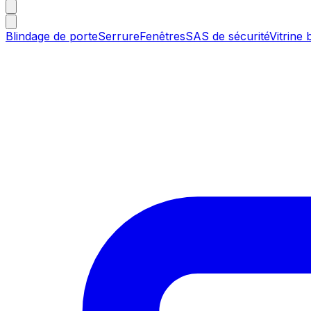
Blindage de porte
Serrure
Fenêtres
SAS de sécurité
Vitrine 