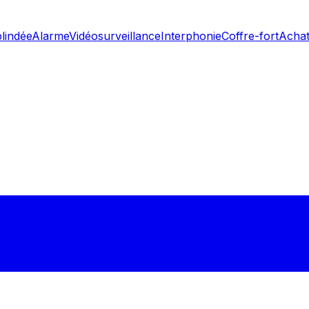
blindée
Alarme
Vidéosurveillance
Interphonie
Coffre-fort
Achat