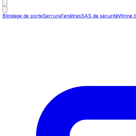
Blindage de porte
Serrure
Fenêtres
SAS de sécurité
Vitrine 