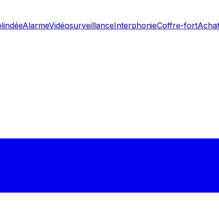
blindée
Alarme
Vidéosurveillance
Interphonie
Coffre-fort
Achat