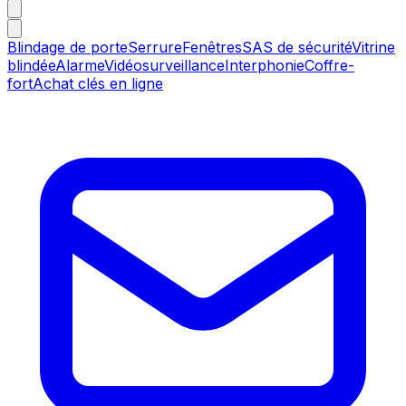
Blindage de porte
Serrure
Fenêtres
SAS de sécurité
Vitrine
blindée
Alarme
Vidéosurveillance
Interphonie
Coffre-
fort
Achat clés en ligne