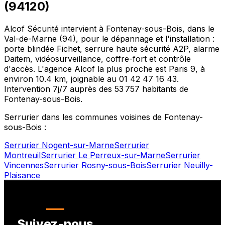
(
94120
)
Alcof Sécurité intervient à
Fontenay-sous-Bois
, dans le
Val-de-Marne
(
94
), pour le dépannage et l'installation :
porte blindée Fichet, serrure haute sécurité A2P, alarme
Daitem, vidéosurveillance, coffre-fort et contrôle
d'accès. L'agence Alcof la plus proche est
Paris 9
, à
environ
10.4
km, joignable au
01 42 47 16 43
.
Intervention 7j/7 auprès des
53 757
habitants de
Fontenay-sous-Bois
.
Serrurier dans les communes voisines de
Fontenay-
sous-Bois
:
Serrurier
Nogent-sur-Marne
Serrurier
Montreuil
Serrurier
Le Perreux-sur-Marne
Serrurier
Vincennes
Serrurier
Rosny-sous-Bois
Serrurier
Neuilly-
Plaisance
Suivez-nous