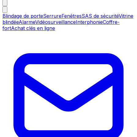
Blindage de porte
Serrure
Fenêtres
SAS de sécurité
Vitrine
blindée
Alarme
Vidéosurveillance
Interphonie
Coffre-
fort
Achat clés en ligne