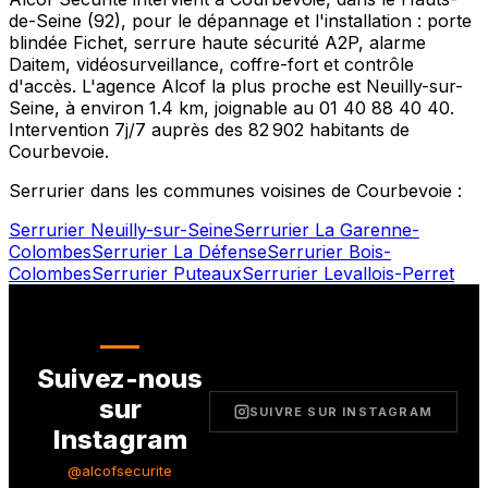
de-Seine
(
92
), pour le dépannage et l'installation : porte
blindée Fichet, serrure haute sécurité A2P, alarme
Daitem, vidéosurveillance, coffre-fort et contrôle
d'accès. L'agence Alcof la plus proche est
Neuilly-sur-
Seine
, à environ
1.4
km, joignable au
01 40 88 40 40
.
Intervention 7j/7 auprès des
82 902
habitants de
Courbevoie
.
Serrurier dans les communes voisines de
Courbevoie
:
Serrurier
Neuilly-sur-Seine
Serrurier
La Garenne-
Colombes
Serrurier
La Défense
Serrurier
Bois-
Colombes
Serrurier
Puteaux
Serrurier
Levallois-Perret
Suivez-nous
sur
SUIVRE SUR INSTAGRAM
Instagram
@alcofsecurite