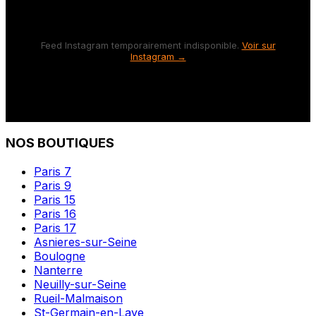
Feed Instagram temporairement indisponible.
Voir sur
Instagram →
NOS BOUTIQUES
Paris 7
Paris 9
Paris 15
Paris 16
Paris 17
Asnieres-sur-Seine
Boulogne
Nanterre
Neuilly-sur-Seine
Rueil-Malmaison
St-Germain-en-Laye