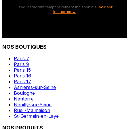
Feed Instagram temporairement indisponible.
Voir sur
Instagram →
NOS BOUTIQUES
Paris 7
Paris 9
Paris 15
Paris 16
Paris 17
Asnieres-sur-Seine
Boulogne
Nanterre
Neuilly-sur-Seine
Rueil-Malmaison
St-Germain-en-Laye
NOS PRODUITS