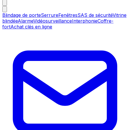
Blindage de porte
Serrure
Fenêtres
SAS de sécurité
Vitrine
blindée
Alarme
Vidéosurveillance
Interphonie
Coffre-
fort
Achat clés en ligne