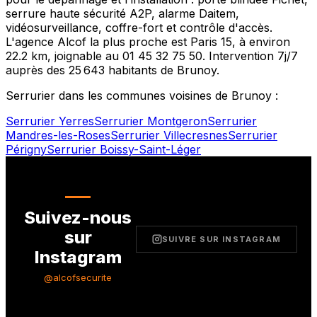
serrure haute sécurité A2P, alarme Daitem,
vidéosurveillance, coffre-fort et contrôle d'accès.
L'agence Alcof la plus proche est
Paris 15
, à environ
22.2
km, joignable au
01 45 32 75 50
. Intervention 7j/7
auprès des
25 643
habitants de
Brunoy
.
Serrurier dans les communes voisines de
Brunoy
:
Serrurier
Yerres
Serrurier
Montgeron
Serrurier
Mandres-les-Roses
Serrurier
Villecresnes
Serrurier
Périgny
Serrurier
Boissy-Saint-Léger
Suivez-nous
sur
SUIVRE SUR INSTAGRAM
Instagram
@alcofsecurite