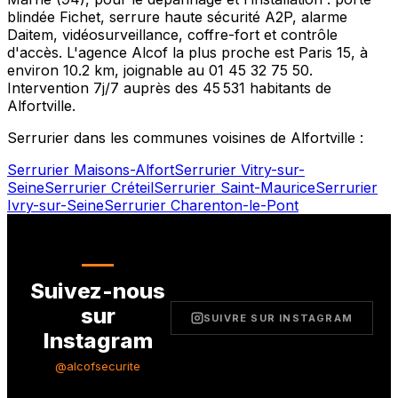
blindée Fichet, serrure haute sécurité A2P, alarme
Daitem, vidéosurveillance, coffre-fort et contrôle
d'accès. L'agence Alcof la plus proche est
Paris 15
, à
environ
10.2
km, joignable au
01 45 32 75 50
.
Intervention 7j/7 auprès des
45 531
habitants de
Alfortville
.
Serrurier dans les communes voisines de
Alfortville
:
Serrurier
Maisons-Alfort
Serrurier
Vitry-sur-
Seine
Serrurier
Créteil
Serrurier
Saint-Maurice
Serrurier
Ivry-sur-Seine
Serrurier
Charenton-le-Pont
Suivez-nous
sur
SUIVRE SUR INSTAGRAM
Instagram
@alcofsecurite