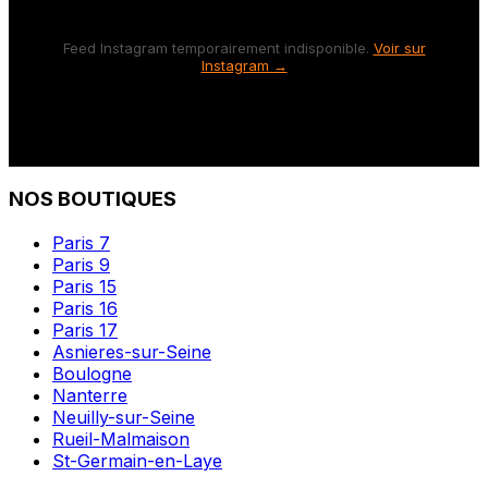
Feed Instagram temporairement indisponible.
Voir sur
Instagram →
NOS BOUTIQUES
Paris 7
Paris 9
Paris 15
Paris 16
Paris 17
Asnieres-sur-Seine
Boulogne
Nanterre
Neuilly-sur-Seine
Rueil-Malmaison
St-Germain-en-Laye