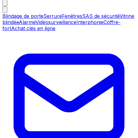
Blindage de porte
Serrure
Fenêtres
SAS de sécurité
Vitrine
blindée
Alarme
Vidéosurveillance
Interphonie
Coffre-
fort
Achat clés en ligne