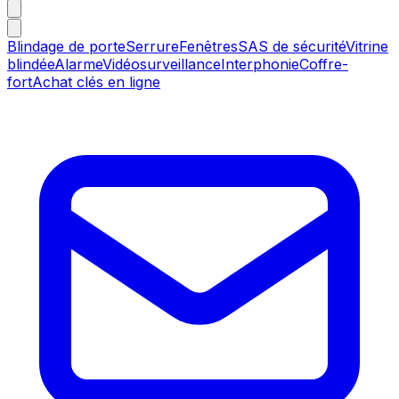
Blindage de porte
Serrure
Fenêtres
SAS de sécurité
Vitrine
blindée
Alarme
Vidéosurveillance
Interphonie
Coffre-
fort
Achat clés en ligne