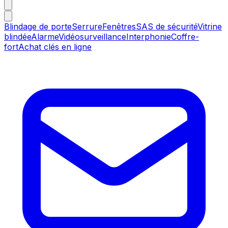
Blindage de porte
Serrure
Fenêtres
SAS de sécurité
Vitrine
blindée
Alarme
Vidéosurveillance
Interphonie
Coffre-
fort
Achat clés en ligne