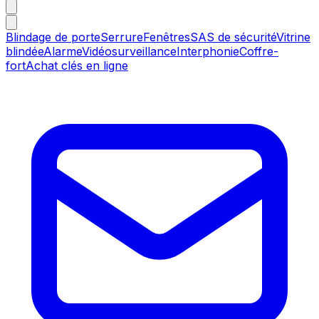
Blindage de porte
Serrure
Fenêtres
SAS de sécurité
Vitrine
blindée
Alarme
Vidéosurveillance
Interphonie
Coffre-
fort
Achat clés en ligne