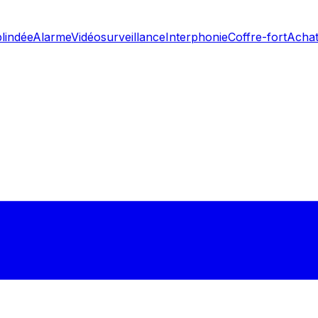
blindée
Alarme
Vidéosurveillance
Interphonie
Coffre-fort
Achat