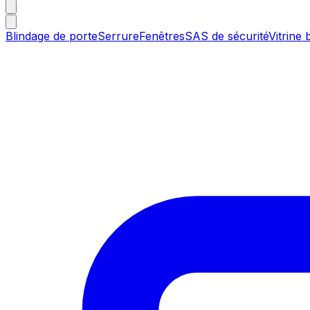
Blindage de porte
Serrure
Fenêtres
SAS de sécurité
Vitrine 