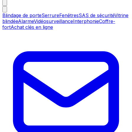
Blindage de porte
Serrure
Fenêtres
SAS de sécurité
Vitrine
blindée
Alarme
Vidéosurveillance
Interphonie
Coffre-
fort
Achat clés en ligne