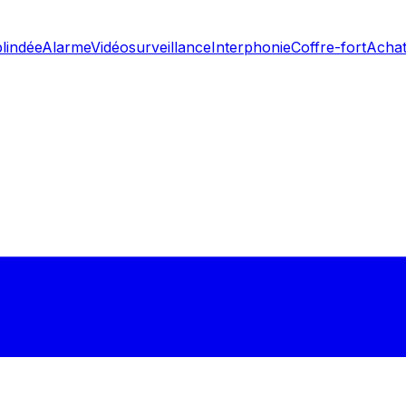
blindée
Alarme
Vidéosurveillance
Interphonie
Coffre-fort
Achat