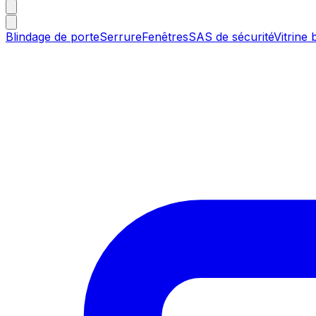
Blindage de porte
Serrure
Fenêtres
SAS de sécurité
Vitrine 