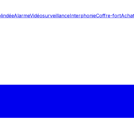
blindée
Alarme
Vidéosurveillance
Interphonie
Coffre-fort
Achat