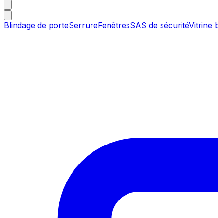
Blindage de porte
Serrure
Fenêtres
SAS de sécurité
Vitrine 