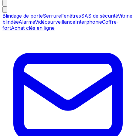
Blindage de porte
Serrure
Fenêtres
SAS de sécurité
Vitrine
blindée
Alarme
Vidéosurveillance
Interphonie
Coffre-
fort
Achat clés en ligne