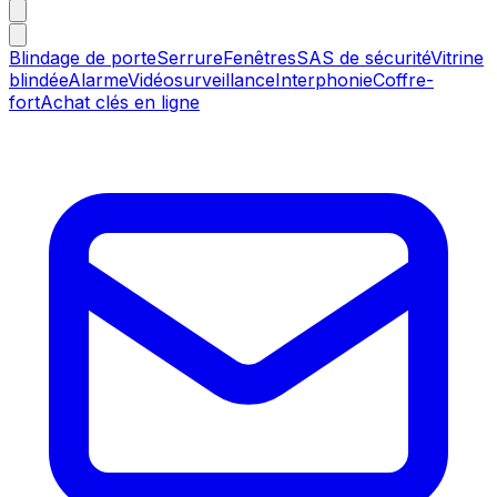
Blindage de porte
Serrure
Fenêtres
SAS de sécurité
Vitrine
blindée
Alarme
Vidéosurveillance
Interphonie
Coffre-
fort
Achat clés en ligne