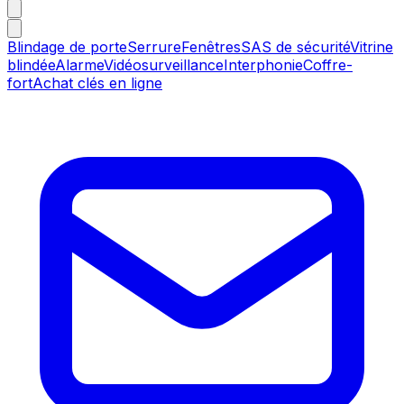
Blindage de porte
Serrure
Fenêtres
SAS de sécurité
Vitrine
blindée
Alarme
Vidéosurveillance
Interphonie
Coffre-
fort
Achat clés en ligne