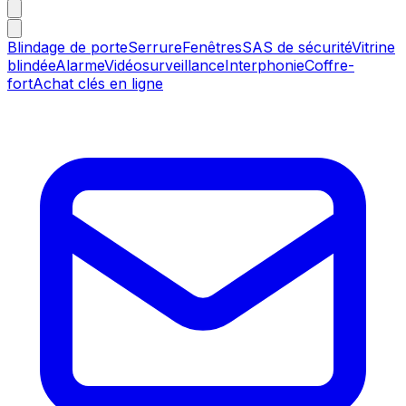
Blindage de porte
Serrure
Fenêtres
SAS de sécurité
Vitrine
blindée
Alarme
Vidéosurveillance
Interphonie
Coffre-
fort
Achat clés en ligne