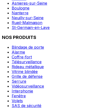
Asnieres-sur-Seine
Boulogne
Nanterre
Neuilly-sur-Seine
Rueil-Malmaison
St-Germain-en-Laye
NOS PRODUITS
Blindage de porte
Alarme
Coffre-fort
Télésurveillance
Rideau métallique
Vitrine blindée
Grille de défense
Serrure
Vidéosurveillance
Interphonie
Fenêtre
Volets
SAS de sécurité