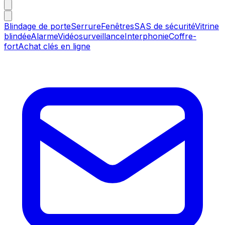
Blindage de porte
Serrure
Fenêtres
SAS de sécurité
Vitrine
blindée
Alarme
Vidéosurveillance
Interphonie
Coffre-
fort
Achat clés en ligne