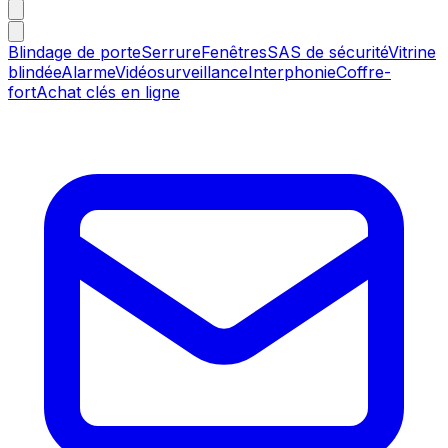
Blindage de porte
Serrure
Fenêtres
SAS de sécurité
Vitrine
blindée
Alarme
Vidéosurveillance
Interphonie
Coffre-
fort
Achat clés en ligne