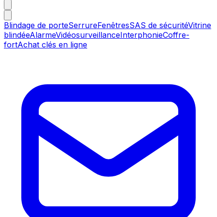
Blindage de porte
Serrure
Fenêtres
SAS de sécurité
Vitrine
blindée
Alarme
Vidéosurveillance
Interphonie
Coffre-
fort
Achat clés en ligne