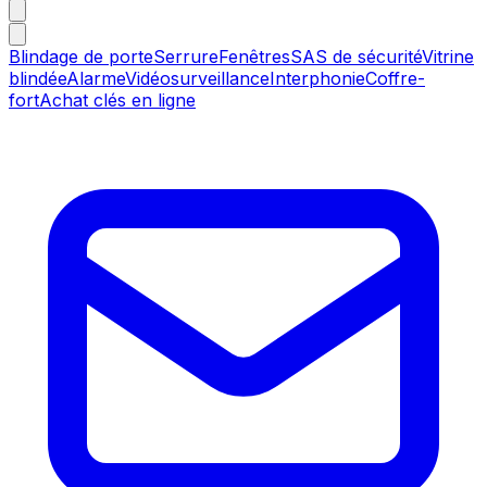
Blindage de porte
Serrure
Fenêtres
SAS de sécurité
Vitrine
blindée
Alarme
Vidéosurveillance
Interphonie
Coffre-
fort
Achat clés en ligne