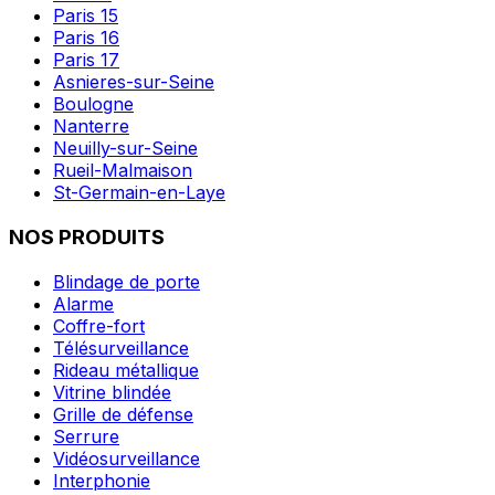
Paris 15
Paris 16
Paris 17
Asnieres-sur-Seine
Boulogne
Nanterre
Neuilly-sur-Seine
Rueil-Malmaison
St-Germain-en-Laye
NOS PRODUITS
Blindage de porte
Alarme
Coffre-fort
Télésurveillance
Rideau métallique
Vitrine blindée
Grille de défense
Serrure
Vidéosurveillance
Interphonie