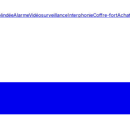
blindée
Alarme
Vidéosurveillance
Interphonie
Coffre-fort
Achat