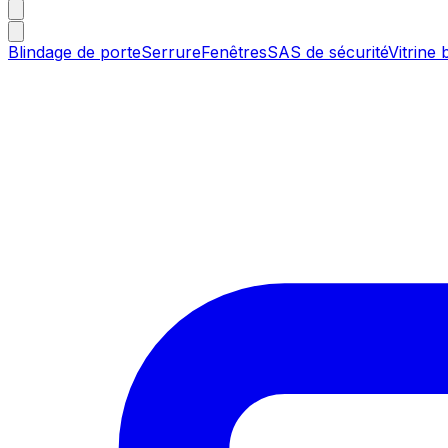
Blindage de porte
Serrure
Fenêtres
SAS de sécurité
Vitrine 