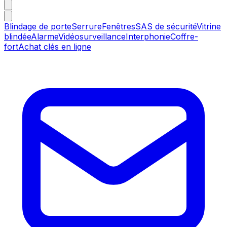
Blindage de porte
Serrure
Fenêtres
SAS de sécurité
Vitrine
blindée
Alarme
Vidéosurveillance
Interphonie
Coffre-
fort
Achat clés en ligne