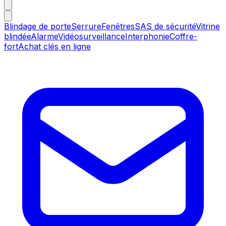
Blindage de porte
Serrure
Fenêtres
SAS de sécurité
Vitrine
blindée
Alarme
Vidéosurveillance
Interphonie
Coffre-
fort
Achat clés en ligne