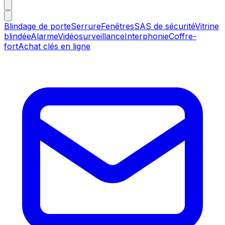
Blindage de porte
Serrure
Fenêtres
SAS de sécurité
Vitrine
blindée
Alarme
Vidéosurveillance
Interphonie
Coffre-
fort
Achat clés en ligne