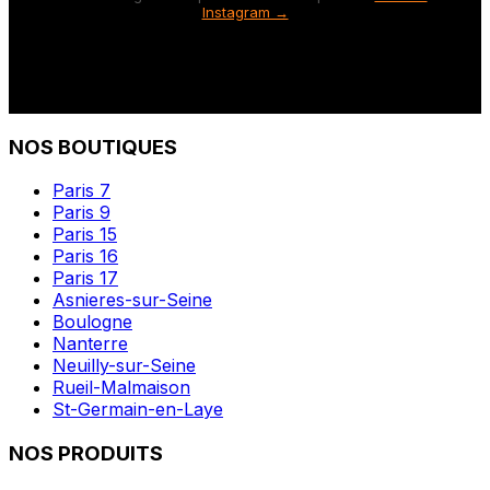
Instagram →
NOS BOUTIQUES
Paris 7
Paris 9
Paris 15
Paris 16
Paris 17
Asnieres-sur-Seine
Boulogne
Nanterre
Neuilly-sur-Seine
Rueil-Malmaison
St-Germain-en-Laye
NOS PRODUITS