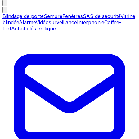
Blindage de porte
Serrure
Fenêtres
SAS de sécurité
Vitrine
blindée
Alarme
Vidéosurveillance
Interphonie
Coffre-
fort
Achat clés en ligne