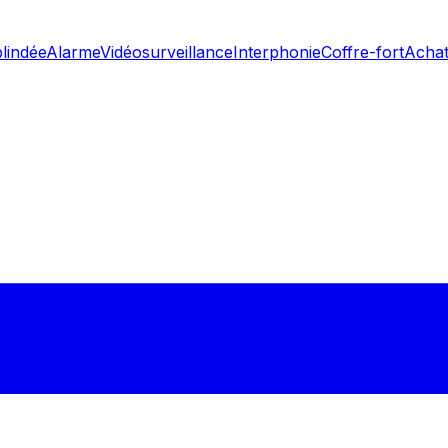
blindée
Alarme
Vidéosurveillance
Interphonie
Coffre-fort
Achat