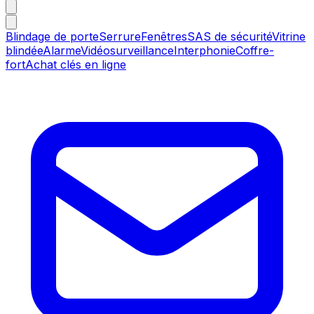
Blindage de porte
Serrure
Fenêtres
SAS de sécurité
Vitrine
blindée
Alarme
Vidéosurveillance
Interphonie
Coffre-
fort
Achat clés en ligne