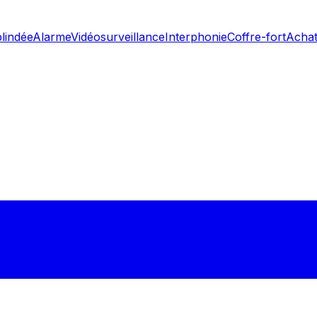
blindée
Alarme
Vidéosurveillance
Interphonie
Coffre-fort
Achat