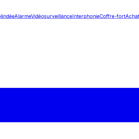
blindée
Alarme
Vidéosurveillance
Interphonie
Coffre-fort
Achat