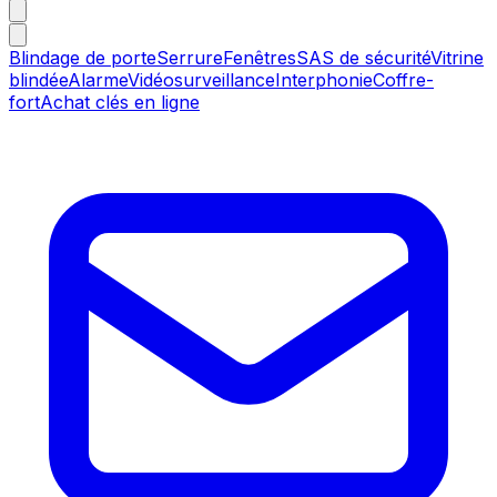
Blindage de porte
Serrure
Fenêtres
SAS de sécurité
Vitrine
blindée
Alarme
Vidéosurveillance
Interphonie
Coffre-
fort
Achat clés en ligne