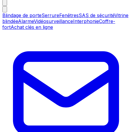
Blindage de porte
Serrure
Fenêtres
SAS de sécurité
Vitrine
blindée
Alarme
Vidéosurveillance
Interphonie
Coffre-
fort
Achat clés en ligne