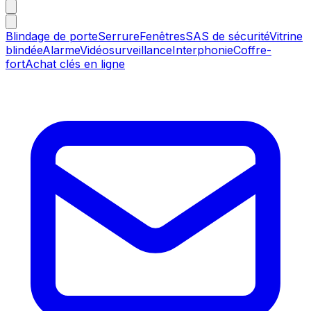
Blindage de porte
Serrure
Fenêtres
SAS de sécurité
Vitrine
blindée
Alarme
Vidéosurveillance
Interphonie
Coffre-
fort
Achat clés en ligne