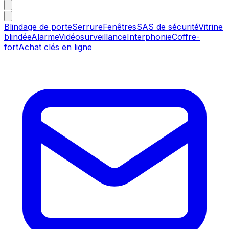
Blindage de porte
Serrure
Fenêtres
SAS de sécurité
Vitrine
blindée
Alarme
Vidéosurveillance
Interphonie
Coffre-
fort
Achat clés en ligne